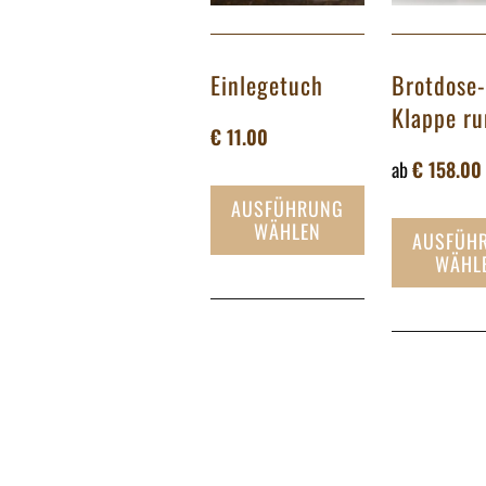
Einlegetuch
Brotdose-
Klappe r
€
11.00
ab
€
158.00
Dieses
AUSFÜHRUNG
WÄHLEN
Produkt
AUSFÜH
weist
WÄHL
mehrere
Varianten
auf.
Die
Optionen
können
auf