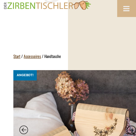
Zum
Inhalt
springen
Start
/
Accessoires
/ Handtasche
ANGEBOT!