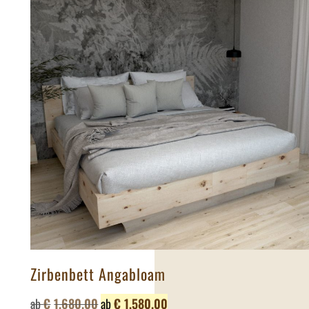
Zirbenbett Angabloam
ab
€
1,680.00
ab
€
1,580.00