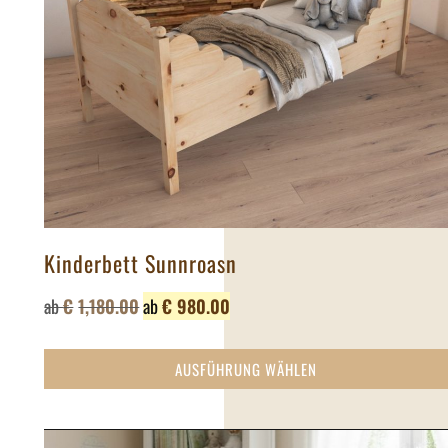
Kinderbett Sunnroasn
ab
€
1,180.00
ab
€
980.00
AUSFÜHRUNG WÄHLEN