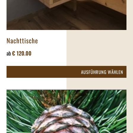
Nachttische
ab
€
120.00
Die
AUSFÜHRUNG WÄHLEN
Pr
wei
me
Var
auf
Die
Op
kö