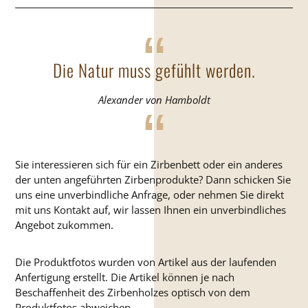
me
Var
auf
Die
Die Natur muss gefühlt werden.
Op
kö
Alexander von Hamboldt
auf
der
Pro
gew
Sie interessieren sich für ein Zirbenbett oder ein anderes
we
der unten angeführten Zirbenprodukte? Dann schicken Sie
uns eine unverbindliche Anfrage, oder nehmen Sie direkt
mit uns Kontakt auf, wir lassen Ihnen ein unverbindliches
Angebot zukommen.
Die Produktfotos wurden von Artikel aus der laufenden
Anfertigung erstellt. Die Artikel können je nach
Beschaffenheit des Zirbenholzes optisch von dem
Produktfotos abweichen.