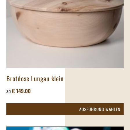
der
Pro
gew
we
Brotdose Lungau klein
ab
€
149.00
Die
AUSFÜHRUNG WÄHLEN
Pr
wei
me