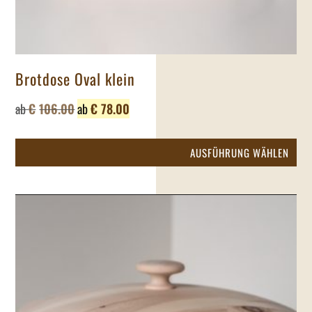
Brotdose Oval klein
ab
€
106.00
ab
€
78.00
Die
AUSFÜHRUNG WÄHLEN
Pr
wei
me
Var
auf
Die
Op
kö
auf