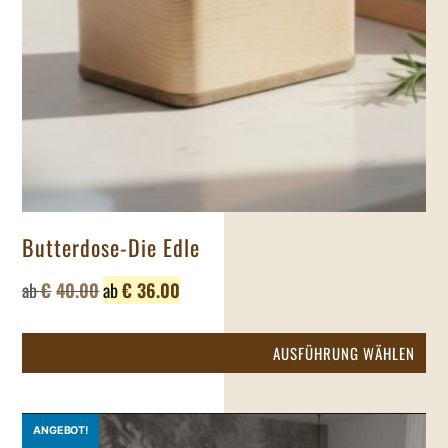
Pro
gew
we
Butterdose-Die Edle
ab
€
40.00
ab
€
36.00
Die
AUSFÜHRUNG WÄHLEN
Pr
wei
me
ANGEBOT!
Var