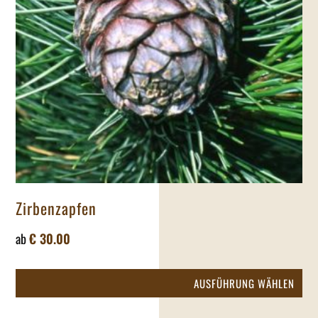
auf
der
Pro
gew
we
Zirbenzapfen
ab
€
30.00
Die
AUSFÜHRUNG WÄHLEN
Pr
wei